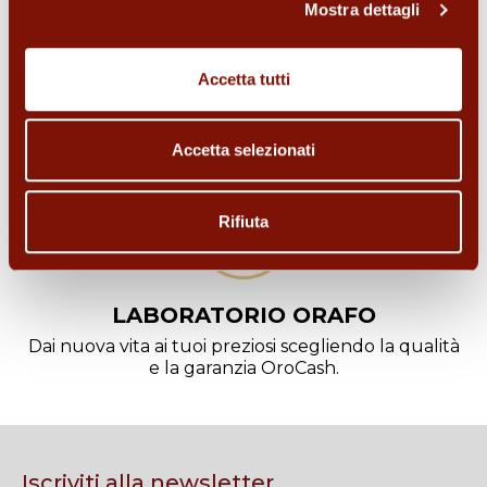
Mostra dettagli
ORO DA INVESTIMENTO
Accetta tutti
Cerchi un investimento sicuro? Acquista lingotti o
monete d'oro.
Accetta selezionati
Rifiuta
LABORATORIO ORAFO
Dai nuova vita ai tuoi preziosi scegliendo la qualità
e la garanzia OroCash.
Iscriviti alla newsletter