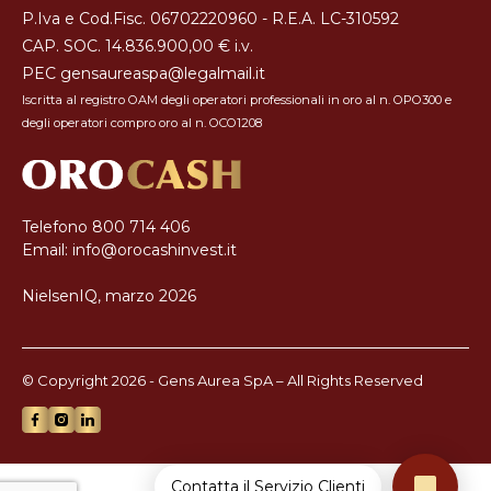
P.Iva e Cod.Fisc. 06702220960 - R.E.A. LC-310592
CAP. SOC. 14.836.900,00 € i.v.
PEC
gensaureaspa@legalmail.it
Iscritta al registro OAM degli operatori professionali in oro al n. OPO300 e
degli operatori compro oro al n. OCO1208
Telefono
800 714 406
Email:
info@orocashinvest.it
NielsenIQ, marzo 2026
© Copyright 2026 - Gens Aurea SpA – All Rights Reserved
Contatta il Servizio Clienti