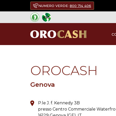
NUMERO VERDE:
800 714 406
C
TORNA A TUTTI I PUNTI DI VENDITA
OROCASH
Genova
P.le J. f. Kennedy 3B
presso Centro Commerciale Waterfro
16129 Genova (GE), IT