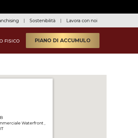
anchising
Sostenibilità
Lavora con noi
PIANO DI ACCUMULO
O FISICO
3B
mmerciale Waterfront
,
IT