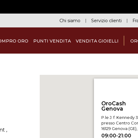
Chi siamo
Servizio clienti
Fr
OMPRO ORO
PUNTI VENDITA
VENDITA GIOIELLI
OR
OroCash
P.le J. f. Kennedy 
presso Centro Co
16129 Genova (GE), 
nt
,
09:00-21:00