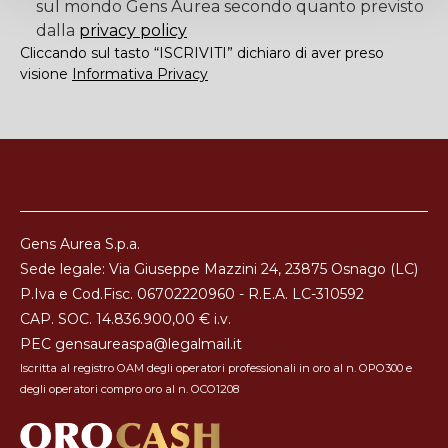
sul mondo Gens Aurea secondo quanto previsto
dalla
privacy policy
Cliccando sul tasto “ISCRIVITI” dichiaro di aver preso
visione
Informativa Privacy
Gens Aurea S.p.a.
Sede legale: Via Giuseppe Mazzini 24, 23875 Osnago (LC)
P.Iva e Cod.Fisc. 06702220960 - R.E.A. LC-310592
CAP. SOC. 14.836.900,00 € i.v.
PEC
gensaureaspa@legalmail.it
Iscritta al registro OAM degli operatori professionali in oro al n. OPO300 e
degli operatori compro oro al n. OCO1208