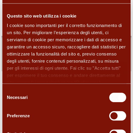
OroCash
Questo sito web utilizza i cookie
I cookie sono importanti per il corretto funzionamento di
Corner
un sito. Per migliorare l’esperienza degli utenti, ci
Servizio COMPRO ORO presso GIOIAPURA
serviamo di cookie per memorizzare i dati di accesso e
garantire un accesso sicuro, raccogliere dati statistici per
Via Torre di Mezzavia, 35 Centro Commerciale Anagnina C/O
ottimizzare la funzionalità del sito e, previo consenso
GIOIAPURA ,
00173 Roma (RM), IT
degli utenti, fornire contenuti personalizzati, su misura
10:00-20:00
per gli interessi di ogni utente. Fai clic su "Accetta tutti"
per esprimere il tuo consenso e andare direttamente al
sito oppure fai una selezione tra “Preferenze”,
“Statistiche”, “Marketing” per visualizzare le descrizioni
Selezione
I servizi di questo negozio
dettagliate dei tipi di cookie e scegliere quali accettare e
Necessari
del
poi fai clic su “Accetta selezionati”. Fai clic su “Rifiuta”
consenso
per rifiutare tutti i cookie (ad eccezione di quelli
Preferenze
strettamente necessari) e continuare la navigazione sul
sito. Per “Maggiori informazioni” seleziona lo spazio
sottostante