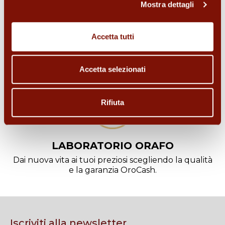
Mostra dettagli
ORO DA INVESTIMENTO
Accetta tutti
Cerchi un investimento sicuro? Acquista lingotti o
monete d'oro.
Accetta selezionati
Rifiuta
LABORATORIO ORAFO
Dai nuova vita ai tuoi preziosi scegliendo la qualità
e la garanzia OroCash.
Iscriviti alla newsletter