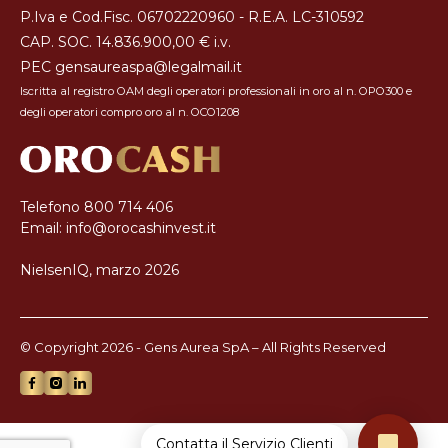
P.Iva e Cod.Fisc. 06702220960 - R.E.A. LC-310592
CAP. SOC. 14.836.900,00 € i.v.
PEC
gensaureaspa@legalmail.it
Iscritta al registro OAM degli operatori professionali in oro al n. OPO300 e
degli operatori compro oro al n. OCO1208
Telefono
800 714 406
Email:
info@orocashinvest.it
NielsenIQ, marzo 2026
© Copyright 2026 - Gens Aurea SpA – All Rights Reserved
Contatta il Servizio Clienti