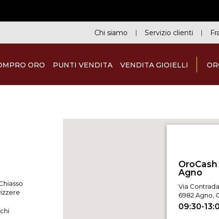
Chi siamo
Servizio clienti
Fr
OMPRO ORO
PUNTI VENDITA
VENDITA GIOIELLI
OR
OroCash
 Chiasso
Via Contrada
vizzere
6982 Agno, 
09:30-13:
cchi