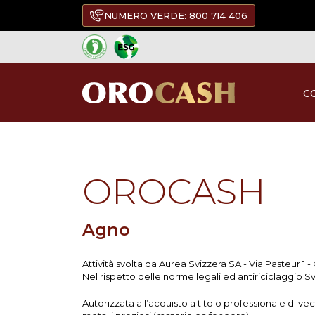
NUMERO VERDE:
800 714 406
C
TORNA A TUTTI I PUNTI DI VENDITA
OROCASH
Agno
Attività svolta da Aurea Svizzera SA - Via Pasteur 1 -
Nel rispetto delle norme legali ed antiriciclaggio S
Autorizzata all’acquisto a titolo professionale di ve