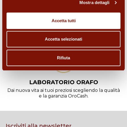
Mostra dettagli
ORO DA INVESTIMENTO
Accetta tutti
Cerchi un investimento sicuro? Acquista lingotti o
monete d'oro.
Accetta selezionati
Rifiuta
LABORATORIO ORAFO
Dai nuova vita ai tuoi preziosi scegliendo la qualità
e la garanzia OroCash.
Iscriviti alla newsletter