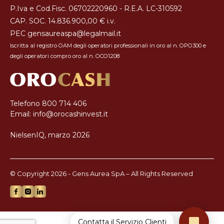
P.Iva e Cod.Fisc. 06702220960 - R.E.A. LC-310592
CAP. SOC. 14.836.900,00 € i.v.
PEC
gensaureaspa@legalmail.it
Iscritta al registro OAM degli operatori professionali in oro al n. OPO300 e
degli operatori compro oro al n. OCO1208
Telefono
800 714 406
Email:
info@orocashinvest.it
NielsenIQ, marzo 2026
© Copyright 2026 - Gens Aurea SpA – All Rights Reserved
Contatta il Servizio Clienti