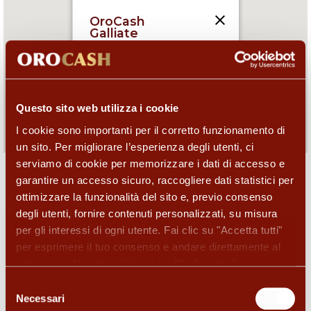
OroCash
Negozio affiliato
Via Dante Alighieri 74 ,
28066 Galliate (NO), IT
Questo sito web utilizza i cookie
09:30-12:30,15:30-19:00
I cookie sono importanti per il corretto funzionamento di
un sito. Per migliorare l’esperienza degli utenti, ci
serviamo di cookie per memorizzare i dati di accesso e
garantire un accesso sicuro, raccogliere dati statistici per
ottimizzare la funzionalità del sito e, previo consenso
I servizi di questo negozio
degli utenti, fornire contenuti personalizzati, su misura
per gli interessi di ogni utente. Fai clic su "Accetta tutti"
per esprimere il tuo consenso e andare direttamente al
sito oppure fai una selezione tra “Preferenze”,
“Statistiche”, “Marketing” per visualizzare le descrizioni
Selezione
dettagliate dei tipi di cookie e scegliere quali accettare e
Necessari
del