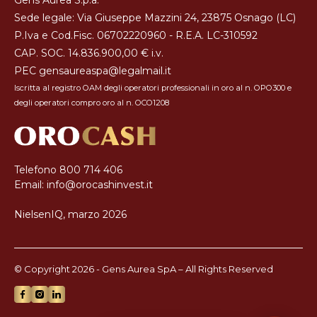
Gens Aurea S.p.a.
Sede legale: Via Giuseppe Mazzini 24, 23875 Osnago (LC)
P.Iva e Cod.Fisc. 06702220960 - R.E.A. LC-310592
CAP. SOC. 14.836.900,00 € i.v.
PEC
gensaureaspa@legalmail.it
Iscritta al registro OAM degli operatori professionali in oro al n. OPO300 e
degli operatori compro oro al n. OCO1208
Telefono
800 714 406
Email:
info@orocashinvest.it
NielsenIQ, marzo 2026
© Copyright 2026 - Gens Aurea SpA – All Rights Reserved