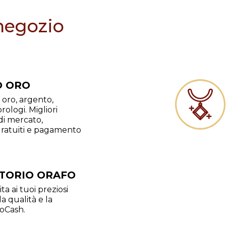
 negozio
 ORO
oro, argento,
rologi. Migliori
di mercato,
gratuiti e pagamento
TORIO ORAFO
ta ai tuoi preziosi
a qualità e la
oCash.