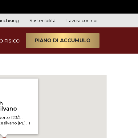
anchising
Sostenibilità
Lavora con noi
PIANO DI ACCUMULO
O FISICO
h
rto I 23/2 ,
silvano (PE), IT