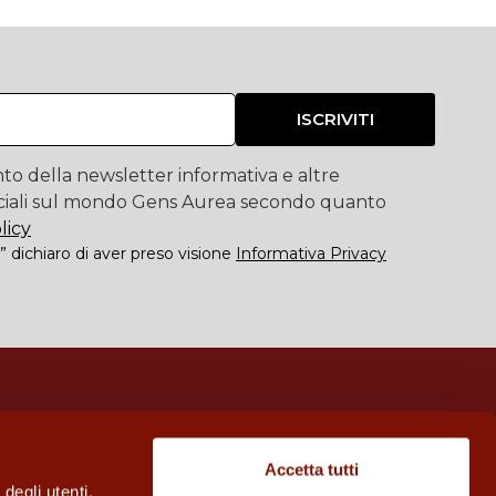
ISCRIVITI
to della newsletter informativa e altre
iali sul mondo Gens Aurea secondo quanto
licy
” dichiaro di aver preso visione
Informativa Privacy
Telefono
800 714 406
Accetta tutti
Email:
info@orocashinvest.it
degli utenti,