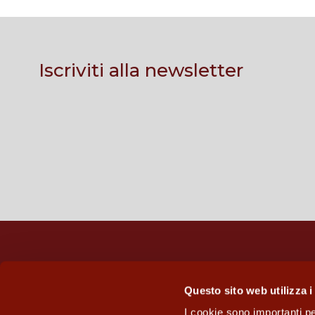
Iscriviti alla newsletter
Gens Aurea S.p.a.
Questo sito web utilizza i
Sede legale: Via Giuseppe Mazzini 24, 23875
I cookie sono importanti pe