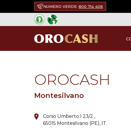
NUMERO VERDE:
800 714 406
C
TORNA A TUTTI I PUNTI DI VENDITA
OROCASH
Montesilvano
Corso Umberto I 23/2 ,
65015 Montesilvano (PE), IT