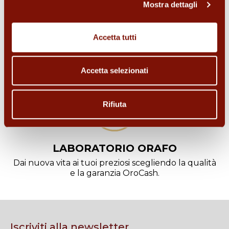
Mostra dettagli
ORO DA INVESTIMENTO
Accetta tutti
Cerchi un investimento sicuro? Acquista lingotti o
monete d'oro.
Accetta selezionati
Rifiuta
LABORATORIO ORAFO
Dai nuova vita ai tuoi preziosi scegliendo la qualità
e la garanzia OroCash.
Iscriviti alla newsletter