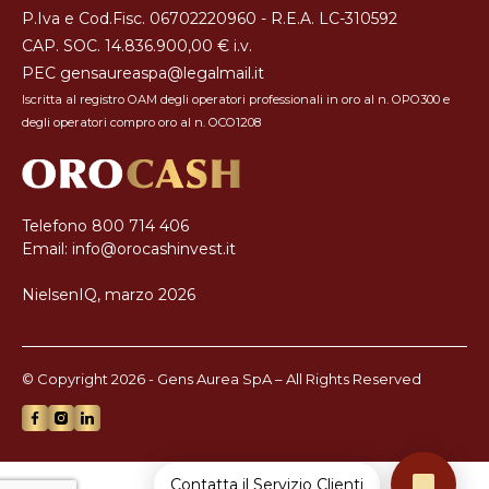
P.Iva e Cod.Fisc. 06702220960 - R.E.A. LC-310592
CAP. SOC. 14.836.900,00 € i.v.
PEC
gensaureaspa@legalmail.it
Iscritta al registro OAM degli operatori professionali in oro al n. OPO300 e
degli operatori compro oro al n. OCO1208
Telefono
800 714 406
Email:
info@orocashinvest.it
NielsenIQ, marzo 2026
© Copyright 2026 - Gens Aurea SpA – All Rights Reserved
Contatta il Servizio Clienti