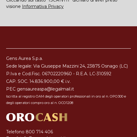
Cliccando sul tasto “ISCRIVITI” dichiaro di aver preso
visione
Informativa Privacy
Gens Aurea S.p.a.
Sede legale: Via Giuseppe Mazzini 24, 23875 Osnago (LC)
P.Iva e Cod.Fisc. 06702220960 - R.E.A. LC-310592
CAP. SOC. 14.836.900,00 € i.v.
PEC
gensaureaspa@legalmail.it
Iscritta al registro OAM degli operatori professionali in oro al n. OPO300 e
degli operatori compro oro al n. OCO1208
Telefono
800 714 406