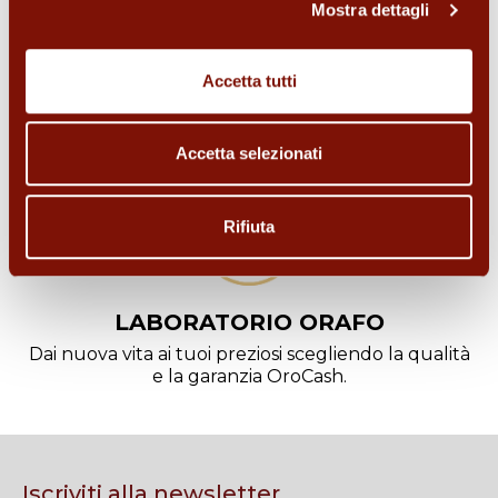
Mostra dettagli
ORO DA INVESTIMENTO
Accetta tutti
Cerchi un investimento sicuro? Acquista lingotti o
monete d'oro.
Accetta selezionati
Rifiuta
LABORATORIO ORAFO
Dai nuova vita ai tuoi preziosi scegliendo la qualità
e la garanzia OroCash.
Iscriviti alla newsletter