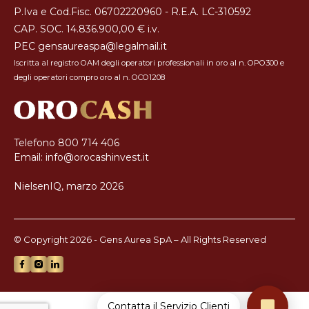
P.Iva e Cod.Fisc. 06702220960 - R.E.A. LC-310592
CAP. SOC. 14.836.900,00 € i.v.
PEC
gensaureaspa@legalmail.it
Iscritta al registro OAM degli operatori professionali in oro al n. OPO300 e
degli operatori compro oro al n. OCO1208
Telefono
800 714 406
Email:
info@orocashinvest.it
NielsenIQ, marzo 2026
© Copyright 2026 - Gens Aurea SpA – All Rights Reserved
Contatta il Servizio Clienti