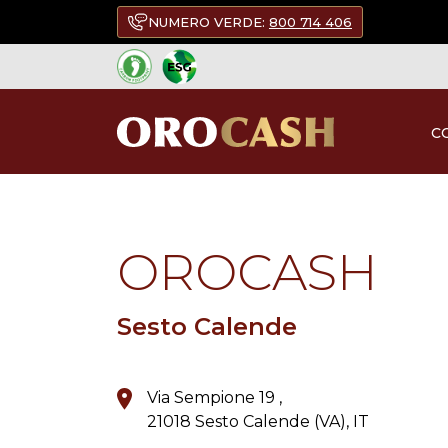
NUMERO VERDE:
800 714 406
C
TORNA A TUTTI I PUNTI DI VENDITA
OROCASH
Sesto Calende
Via Sempione 19 ,
21018 Sesto Calende (VA), IT