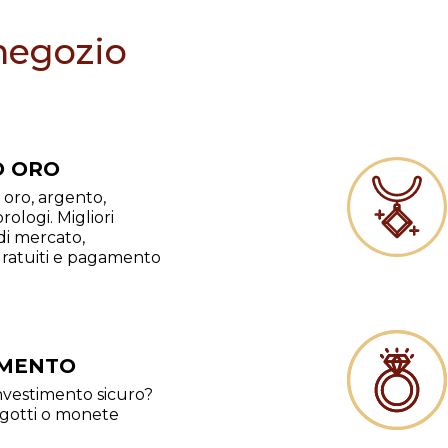
 negozio
 ORO
oro, argento,
rologi. Migliori
di mercato,
gratuiti e pagamento
IMENTO
nvestimento sicuro?
ngotti o monete