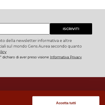
ISCRIVITI
to della newsletter informativa e altre
iali sul mondo Gens Aurea secondo quanto
licy
” dichiaro di aver preso visione
Informativa Privacy
Telefono
800 714 406
Accetta tutti
Email:
info@orocashinvest.it