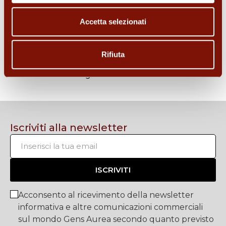
Accetta selezionati
LABORATORIO ORAFO
Rifiuta
Dai nuova vita ai tuoi preziosi scegliendo la qualità
e la garanzia OroCash.
Iscriviti alla newsletter
ISCRIVITI
Acconsento al ricevimento della newsletter
informativa e altre comunicazioni commerciali
sul mondo Gens Aurea secondo quanto previsto