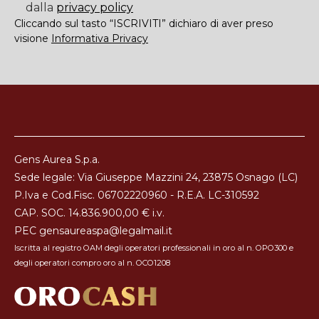
dalla
privacy policy
Cliccando sul tasto “ISCRIVITI” dichiaro di aver preso
visione
Informativa Privacy
Gens Aurea S.p.a.
Sede legale: Via Giuseppe Mazzini 24, 23875 Osnago (LC)
P.Iva e Cod.Fisc. 06702220960 - R.E.A. LC-310592
CAP. SOC. 14.836.900,00 € i.v.
PEC
gensaureaspa@legalmail.it
Iscritta al registro OAM degli operatori professionali in oro al n. OPO300 e
degli operatori compro oro al n. OCO1208