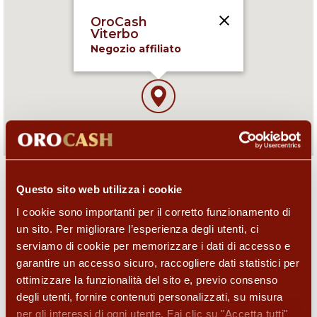
OroCash
Negozio affiliato
Strada Teverina 38 ,
01100 Viterbo (VT), IT
09:00-13:00,15:30-19:30
Questo sito web utilizza i cookie
I cookie sono importanti per il corretto funzionamento di
I servizi di questo negozio
un sito. Per migliorare l’esperienza degli utenti, ci
serviamo di cookie per memorizzare i dati di accesso e
garantire un accesso sicuro, raccogliere dati statistici per
ottimizzare la funzionalità del sito e, previo consenso
degli utenti, fornire contenuti personalizzati, su misura
per gli interessi di ogni utente. Fai clic su "Accetta tutti"